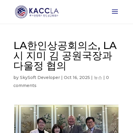
LA한인상공회의소, LA
시 지미 김 공원국장과
다울정 협의
by
SkySoft Developer
|
Oct 16, 2025
|
뉴스
|
0
comments