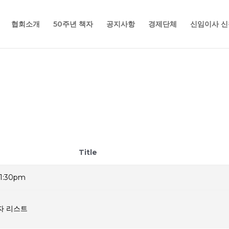
협회소개
50주년 책자
공지사항
경제단체
신임이사 신
Title
1:30pm
자 리스트