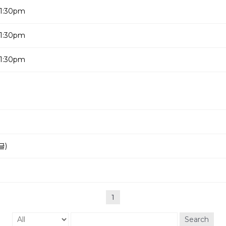
1:30pm
1:30pm
1:30pm
글)
1
Search