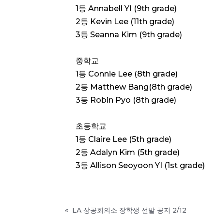
1등 Annabell YI (9th grade)
2등 Kevin Lee (11th grade)
3등 Seanna Kim (9th grade)
중학교
1등 Connie Lee (8th grade)
2등 Matthew Bang(8th grade)
3등 Robin Pyo (8th grade)
초등학교
1등 Claire Lee (5th grade)
2등 Adalyn Kim (5th grade)
3등 Allison Seoyoon YI (1st grade)
«
LA 상공회의소 장학생 선발 공지 2/12