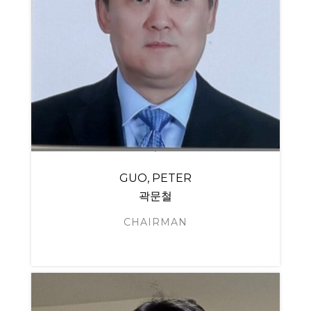
GUO, PETER
곽문철
CHAIRMAN