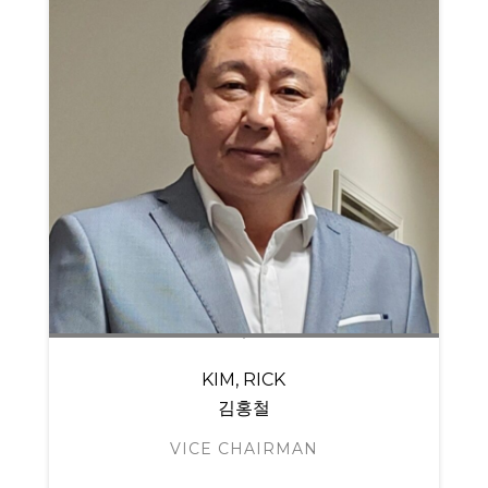
KIM, RICK
김홍철
VICE CHAIRMAN