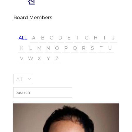
진
Board Members
ALL
A
B
C
D
E
F
G
H
I
J
K
L
M
N
O
P
Q
R
S
T
U
V
W
X
Y
Z