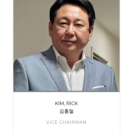
KIM, RICK
김홍철
VICE CHAIRMAN