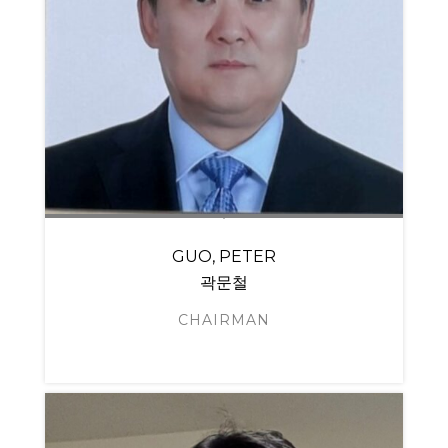
GUO, PETER
곽문철
CHAIRMAN