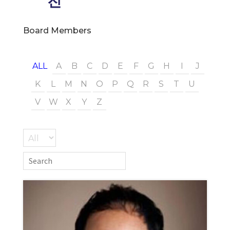
진
Board Members
ALL
A
B
C
D
E
F
G
H
I
J
K
L
M
N
O
P
Q
R
S
T
U
V
W
X
Y
Z