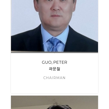
GUO, PETER
곽문철
CHAIRMAN