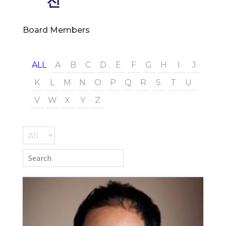
진
Board Members
ALL
A
B
C
D
E
F
G
H
I
J
K
L
M
N
O
P
Q
R
S
T
U
V
W
X
Y
Z