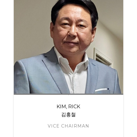
KIM, RICK
김홍철
VICE CHAIRMAN