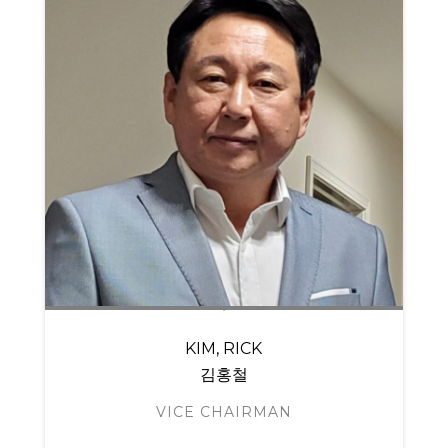
KIM, RICK
김홍철
VICE CHAIRMAN