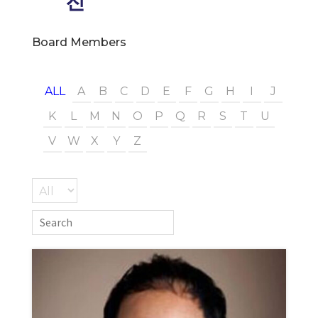
진
Board Members
ALL
A
B
C
D
E
F
G
H
I
J
K
L
M
N
O
P
Q
R
S
T
U
V
W
X
Y
Z