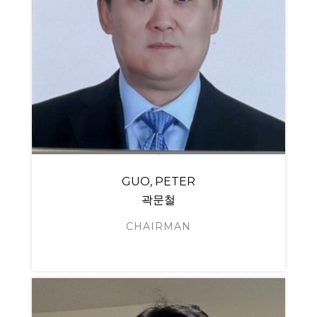
GUO, PETER
곽문철
CHAIRMAN