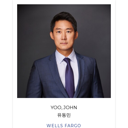
YOO, JOHN
유동민
WELLS FARGO