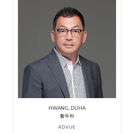
HWANG, DUHA
황두하
ADVUE