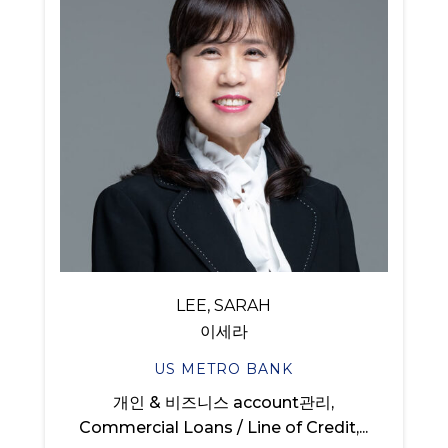
LEE, SARAH
이세라
US METRO BANK
개인 & 비즈니스 account관리,
Commercial Loans / Line of Credit,...