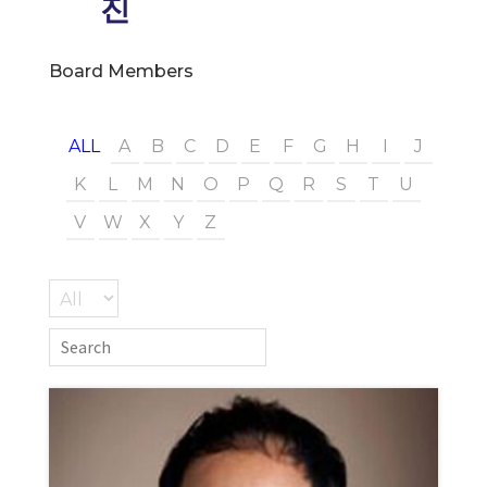
진
Board Members
ALL
A
B
C
D
E
F
G
H
I
J
K
L
M
N
O
P
Q
R
S
T
U
V
W
X
Y
Z