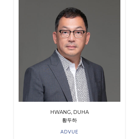
HWANG, DUHA
황두하
ADVUE