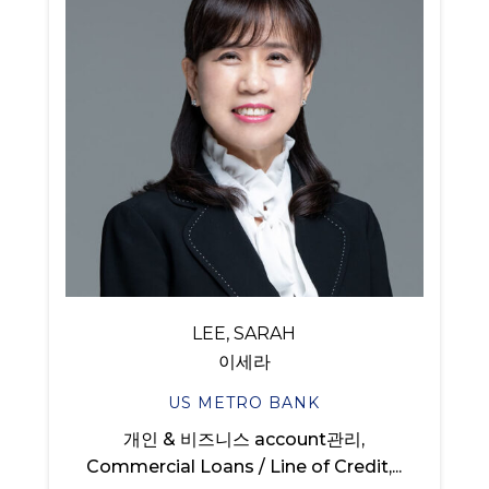
LEE, SARAH
이세라
US METRO BANK
개인 & 비즈니스 account관리,
Commercial Loans / Line of Credit,...