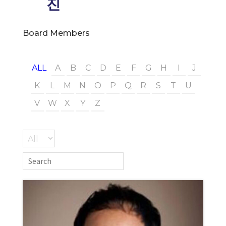
진
Board Members
ALL
A
B
C
D
E
F
G
H
I
J
K
L
M
N
O
P
Q
R
S
T
U
V
W
X
Y
Z