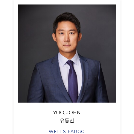
YOO, JOHN
유동민
WELLS FARGO