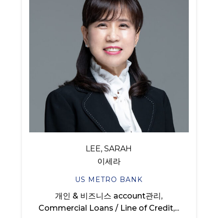
LEE, SARAH
이세라
US METRO BANK
개인 & 비즈니스 account관리,
Commercial Loans / Line of Credit,...