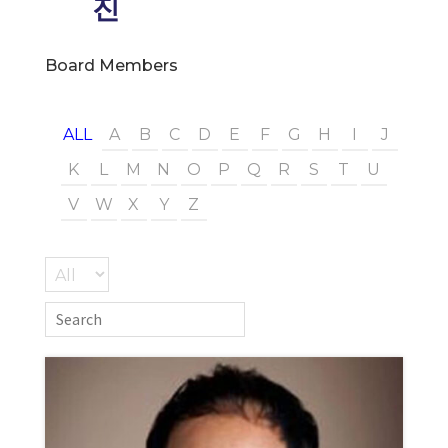
진
Board Members
ALL
A
B
C
D
E
F
G
H
I
J
K
L
M
N
O
P
Q
R
S
T
U
V
W
X
Y
Z