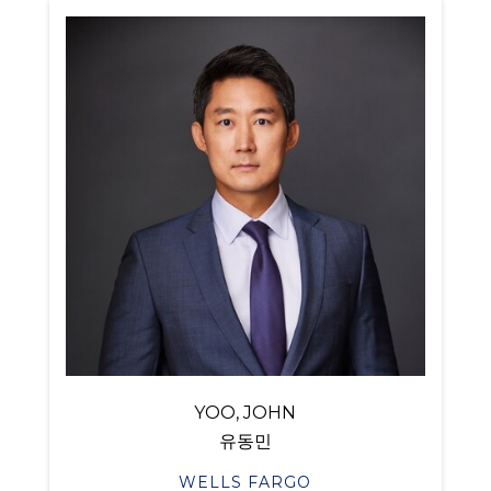
YOO, JOHN
유동민
WELLS FARGO