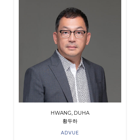
HWANG, DUHA
황두하
ADVUE