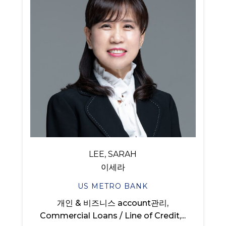
LEE, SARAH
이세라
US METRO BANK
개인 & 비즈니스 account관리,
Commercial Loans / Line of Credit,...