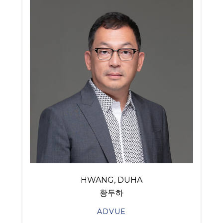
HWANG, DUHA
황두하
ADVUE