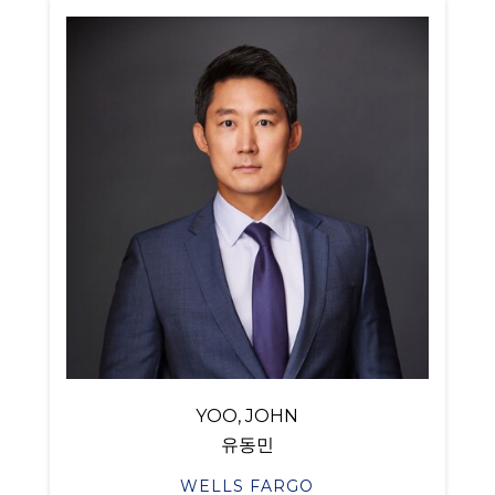
YOO, JOHN
유동민
WELLS FARGO