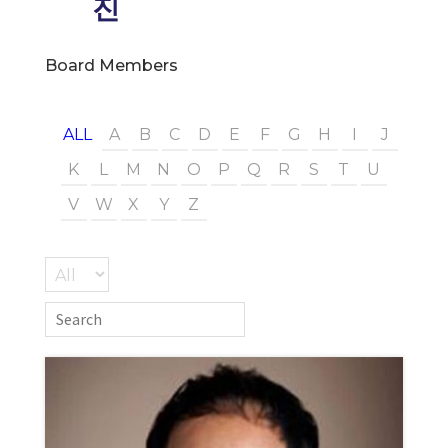
진
Board Members
ALL
A
B
C
D
E
F
G
H
I
J
K
L
M
N
O
P
Q
R
S
T
U
V
W
X
Y
Z