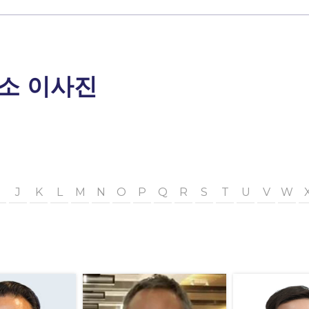
소 이사진
J
K
L
M
N
O
P
Q
R
S
T
U
V
W