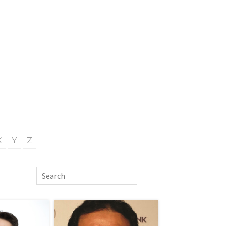
X
Y
Z