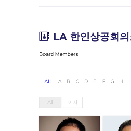
LA 한인상공회의

Board Members
ALL
A
B
C
D
E
F
G
H
I
All
이사