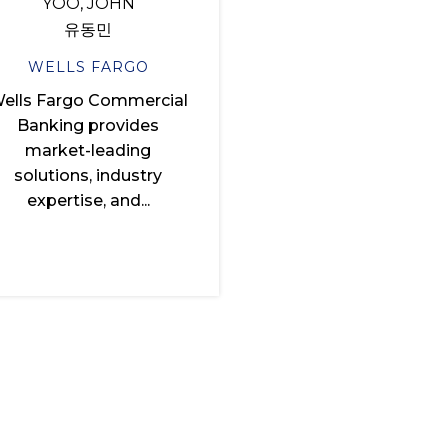
YOO, JOHN
유동민
WELLS FARGO
ells Fargo Commercial
Banking provides
market-leading
solutions, industry
expertise, and...