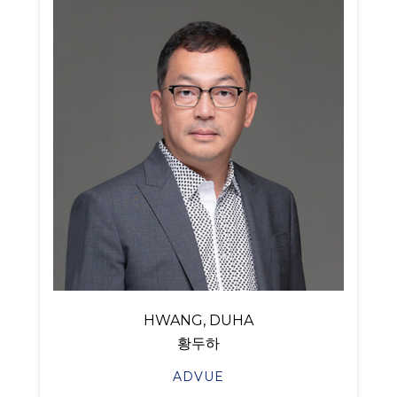
HWANG, DUHA
황두하
ADVUE