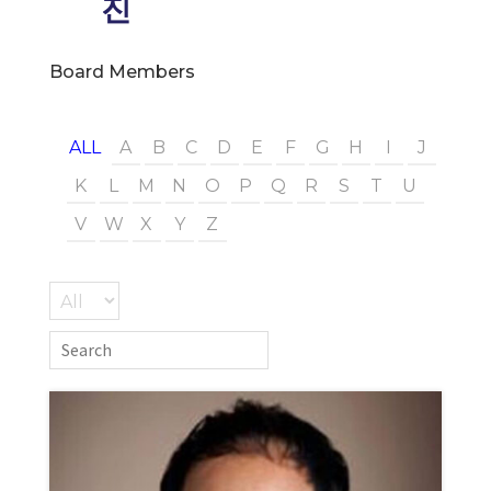
진
Board Members
ALL
A
B
C
D
E
F
G
H
I
J
K
L
M
N
O
P
Q
R
S
T
U
V
W
X
Y
Z