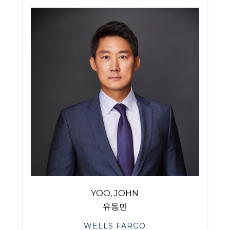
YOO, JOHN
유동민
WELLS FARGO