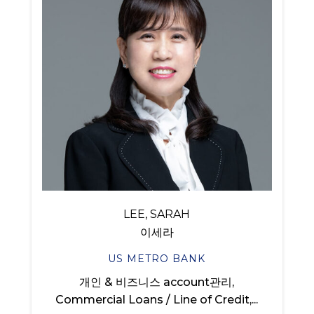
LEE, SARAH
이세라
US METRO BANK
개인 & 비즈니스 account관리,
Commercial Loans / Line of Credit,...