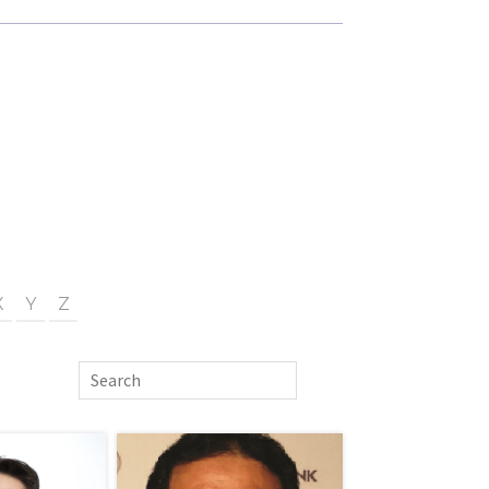
X
Y
Z