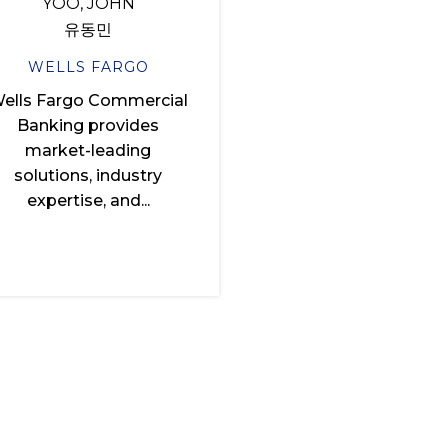
YOO, JOHN
유동민
WELLS FARGO
ells Fargo Commercial
Banking provides
market-leading
solutions, industry
expertise, and...