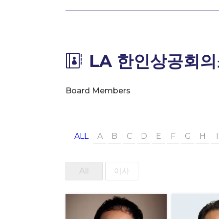
LA 한인상공회의

Board Members
ALL
A
B
C
D
E
F
G
H
I
All
이사