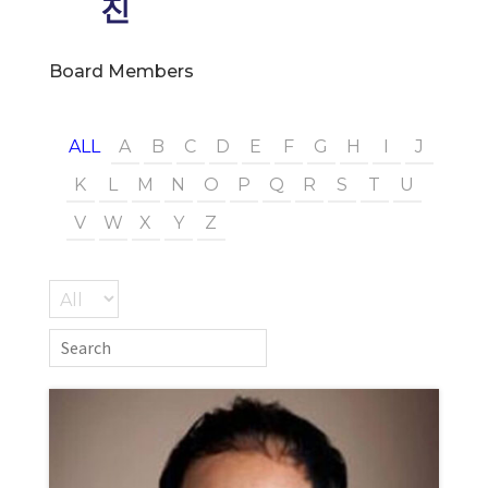
진
Board Members
ALL
A
B
C
D
E
F
G
H
I
J
K
L
M
N
O
P
Q
R
S
T
U
V
W
X
Y
Z