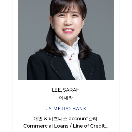
LEE, SARAH
이세라
US METRO BANK
개인 & 비즈니스 account관리,
Commercial Loans / Line of Credit,...