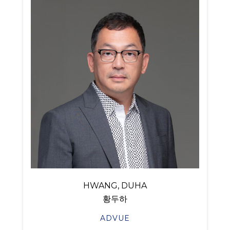
HWANG, DUHA
황두하
ADVUE