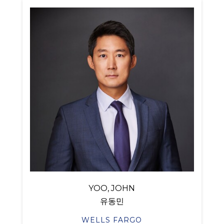
YOO, JOHN
유동민
WELLS FARGO