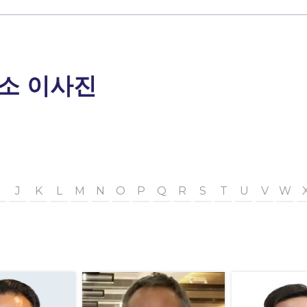
소 이사진
J
K
L
M
N
O
P
Q
R
S
T
U
V
W