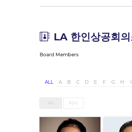
LA 한인상공회의

Board Members
ALL
A
B
C
D
E
F
G
H
I
All
이사