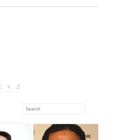
X
Y
Z