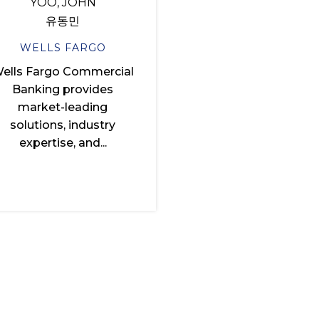
YOO, JOHN
유동민
WELLS FARGO
ells Fargo Commercial
Banking provides
market-leading
solutions, industry
expertise, and...