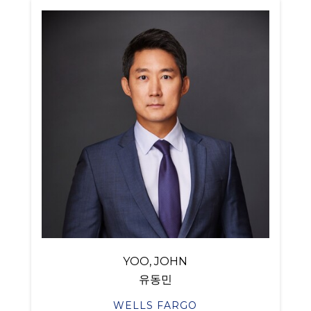
YOO, JOHN
유동민
WELLS FARGO