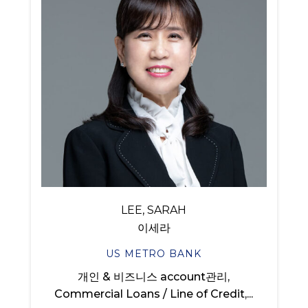
LEE, SARAH
이세라
US METRO BANK
개인 & 비즈니스 account관리,
Commercial Loans / Line of Credit,...