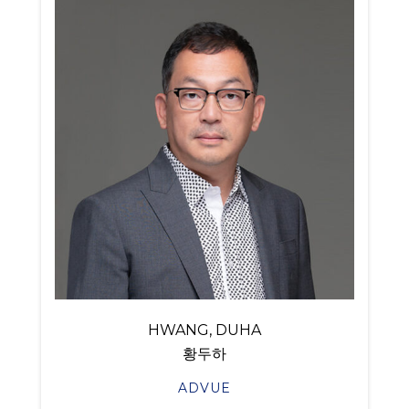
HWANG, DUHA
황두하
ADVUE