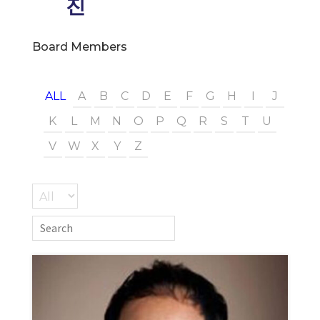
진
Board Members
ALL
A
B
C
D
E
F
G
H
I
J
K
L
M
N
O
P
Q
R
S
T
U
V
W
X
Y
Z