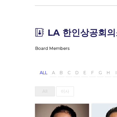
LA 한인상공회의

Board Members
ALL
A
B
C
D
E
F
G
H
I
All
이사