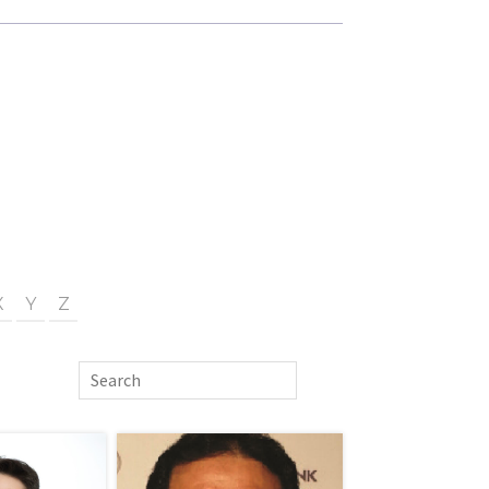
X
Y
Z