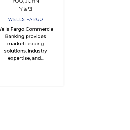
YOO, JOHN
유동민
WELLS FARGO
ells Fargo Commercial
Banking provides
market-leading
solutions, industry
expertise, and...