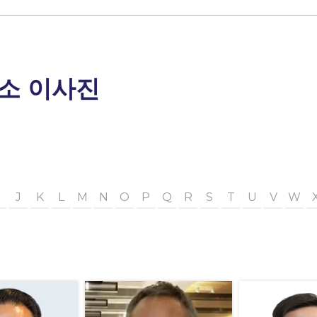
소 이사진
J
K
L
M
N
O
P
Q
R
S
T
U
V
W