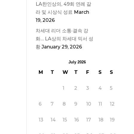
LA한인상의, 49회 연례 갈
라 및 시상식 성료
March
19, 2026
차세대 리더 소통·결속 강
화… LA상의 차세대 믹서 성
황
January 29, 2026
July 2026
M
T
W
T
F
S
S
1
2
3
4
5
6
7
8
9
10
11
12
13
14
15
16
17
18
19