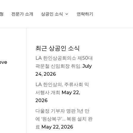
청
전문가 소개
상공인 소식
연락하기
최근 상공인 소식
LA 한인상공회의소 제50대
ove
곽문철 신임회장 취임.
July
24, 2026
LA 한인상의, 주류사회 믹
서행사 개최
May 22,
2026
다울정 기부자 명판 1년 만
에 ‘원상복구’… 복원 설치 완
료
May 22, 2026