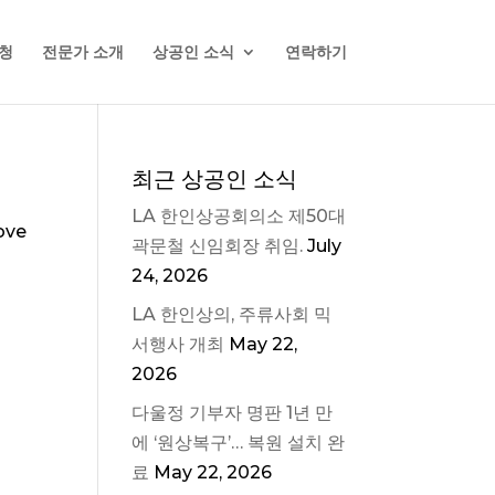
청
전문가 소개
상공인 소식
연락하기
최근 상공인 소식
LA 한인상공회의소 제50대
ove
곽문철 신임회장 취임.
July
24, 2026
LA 한인상의, 주류사회 믹
서행사 개최
May 22,
2026
다울정 기부자 명판 1년 만
에 ‘원상복구’… 복원 설치 완
료
May 22, 2026