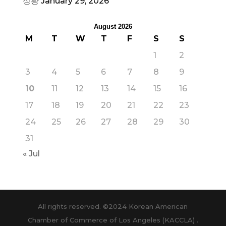
성황
January 29, 2026
August 2026
M
T
W
T
F
S
S
1
2
3
4
5
6
7
8
9
10
11
12
13
14
15
16
17
18
19
20
21
22
23
24
25
26
27
28
29
30
31
« Jul
All rights reserved. ©2024 Korean American
Chamber of Commerce of Los Angeles (KACCLA) .