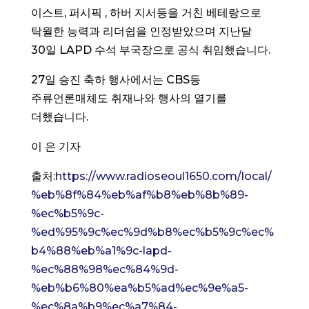
이스트, 퍼시픽 , 하버 지서등을 거친 베테랑으로
탁월한 능력과 리더쉽을 인정받았으며 지난달
30일 LAPD 수석 부국장으로 공식 취임했습니다.
27일 승진 축하 행사에서는 CBS등
주류언론매체도 취재나와 행사의 열기를
더했습니다.
이 은 기자
출처:
https://www.radioseoul1650.com/local/
%eb%8f%84%eb%af%b8%eb%8b%89-
%ec%b5%9c-
%ed%95%9c%ec%9d%b8%ec%b5%9c%ec%
b4%88%eb%a1%9c-lapd-
%ec%88%98%ec%84%9d-
%eb%b6%80%ea%b5%ad%ec%9e%a5-
%ec%8a%b9%ec%a7%84-