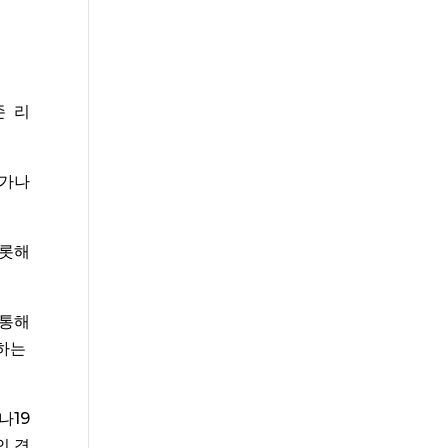
존 리
허가나
비롯해
해
통하는
9
인 경