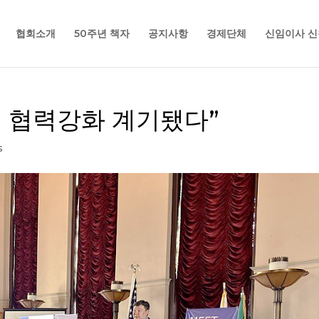
협회소개
50주년 책자
공지사항
경제단체
신임이사 신
시 협력강화 계기됐다”
s