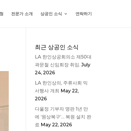
청
전문가 소개
상공인 소식
연락하기
최근 상공인 소식
LA 한인상공회의소 제50대
곽문철 신임회장 취임.
July
24, 2026
LA 한인상의, 주류사회 믹
서행사 개최
May 22,
2026
다울정 기부자 명판 1년 만
에 ‘원상복구’… 복원 설치 완
료
May 22, 2026