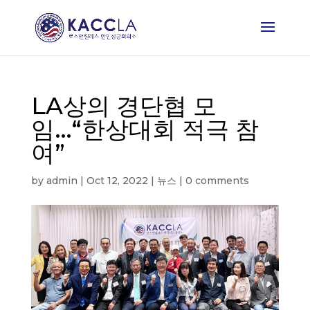
LA상의 경단협 모
임…“한상대회 적극 참
여”
by
admin
|
Oct 12, 2022
|
뉴스
|
0 comments