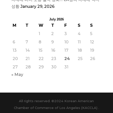
성황
January 29, 2026
July 2026
M
T
W
T
F
S
S
1
2
3
4
5
6
7
8
9
10
11
12
13
14
15
16
17
18
19
20
21
22
23
24
25
26
27
28
29
30
31
« May
All rights reserved. ©2024 Korean American
Chamber of Commerce of Los Angeles (KACCLA) .