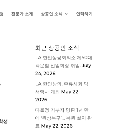
청
전문가 소개
상공인 소식
연락하기
최근 상공인 소식
LA 한인상공회의소 제50대
곽문철 신임회장 취임.
July
24, 2026
LA 한인상의, 주류사회 믹
9
서행사 개최
May 22,
2026
다울정 기부자 명판 1년 만
에 ‘원상복구’… 복원 설치 완
장학생
료
May 22, 2026