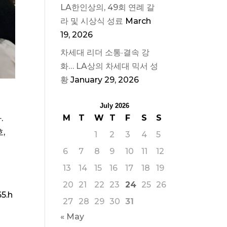
LA한인상의, 49회 연례 갈
라 및 시상식 성료
March
19, 2026
차세대 리더 소통·결속 강
화… LA상의 차세대 믹서 성
황
January 29, 2026
July 2026
M
T
W
T
F
S
S
.
,
1
2
3
4
5
6
7
8
9
10
11
12
13
14
15
16
17
18
19
20
21
22
23
24
25
26
5.h
27
28
29
30
31
« May