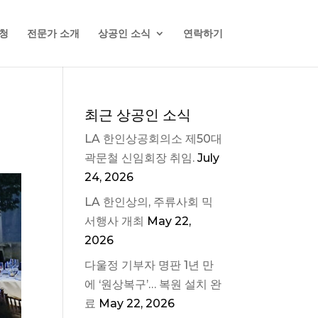
청
전문가 소개
상공인 소식
연락하기
최근 상공인 소식
LA 한인상공회의소 제50대
곽문철 신임회장 취임.
July
24, 2026
LA 한인상의, 주류사회 믹
서행사 개최
May 22,
2026
다울정 기부자 명판 1년 만
에 ‘원상복구’… 복원 설치 완
료
May 22, 2026