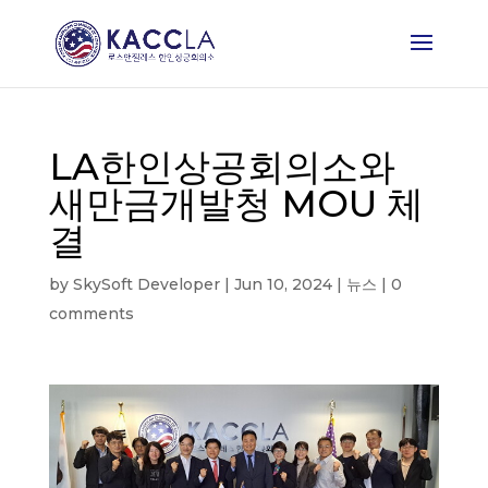
LA한인상공회의소와
새만금개발청 MOU 체
결
by
SkySoft Developer
|
Jun 10, 2024
|
뉴스
|
0
comments