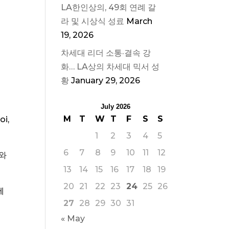
LA한인상의, 49회 연례 갈
라 및 시상식 성료
March
19, 2026
차세대 리더 소통·결속 강
화… LA상의 차세대 믹서 성
황
January 29, 2026
July 2026
M
T
W
T
F
S
S
i,
1
2
3
4
5
6
7
8
9
10
11
12
시와
13
14
15
16
17
18
19
20
21
22
23
24
25
26
에
27
28
29
30
31
« May