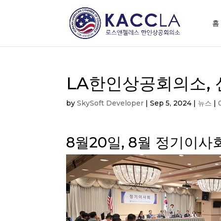
홈
LA한인상공회의소, 
by
SkySoft Developer
|
Sep 5, 2024
|
뉴스
|
8월20일, 8월 정기이사