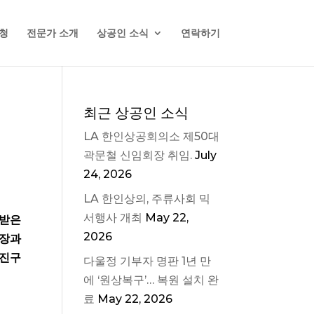
청
전문가 소개
상공인 소식
연락하기
최근 상공인 소식
LA 한인상공회의소 제50대
곽문철 신임회장 취임.
July
24, 2026
LA 한인상의, 주류사회 믹
서행사 개최
May 22,
 받은
2026
회장과
이진구
다울정 기부자 명판 1년 만
에 ‘원상복구’… 복원 설치 완
료
May 22, 2026