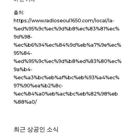
출처:
https://www.radioseoul1650.com/local/la-
%ed%95%9c%ec%9d%b8%ec%83%81%ec%
9d%98-
%ec%b6%94%ec%84%9d%eb%a7%9e%ec%
95%84-
%ed%95%9c%ec%9d%b8%ed%83%80%ec%
9a%b4-
%ec%a3%bc%eb%af%bc%eb%93%a4%ec%
97%90%ea%b2%8c-
%ec%84%a0%eb%ac%bc%eb%82%98%eb
%88%a0/
최근 상공인 소식