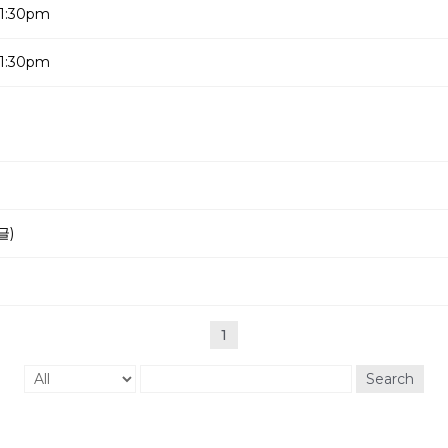
1:30pm
1:30pm
글)
1
Search