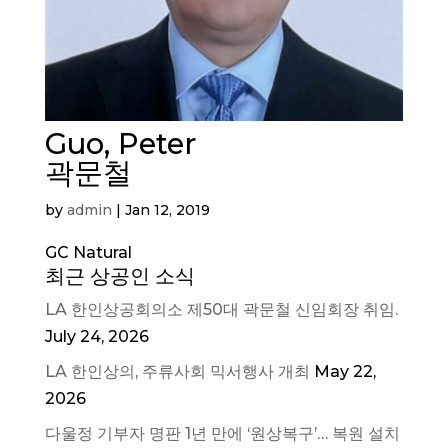
Guo, Peter
곽문철
by
admin
|
Jan 12, 2019
GC Natural
최근 상공인 소식
LA 한인상공회의소 제50대 곽문철 신임회장 취임.
July 24, 2026
LA 한인상의, 주류사회 믹서행사 개최
May 22,
2026
다울정 기부자 명판 1년 만에 ‘원상복구’… 복원 설치