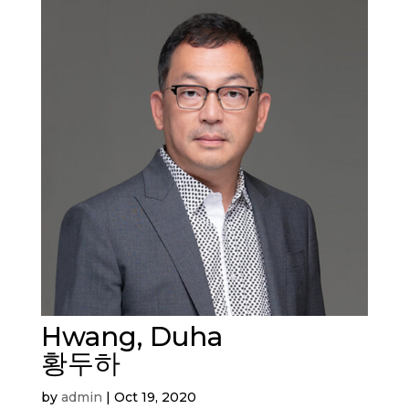
Hwang, Duha
황두하
by
admin
|
Oct 19, 2020