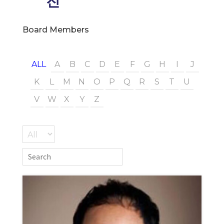
진
Board Members
ALL
A
B
C
D
E
F
G
H
I
J
K
L
M
N
O
P
Q
R
S
T
U
V
W
X
Y
Z