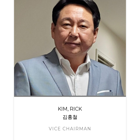
KIM, RICK
김홍철
VICE CHAIRMAN