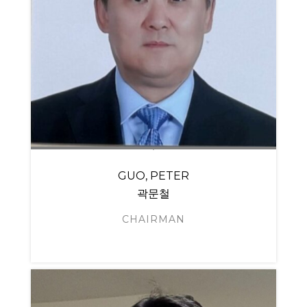
GUO, PETER
곽문철
CHAIRMAN