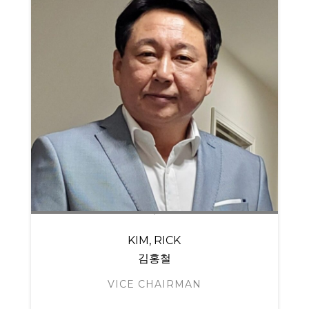
KIM, RICK
김홍철
VICE CHAIRMAN