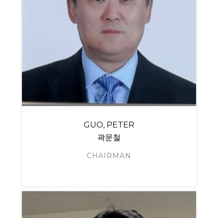
GUO, PETER
곽문철
CHAIRMAN