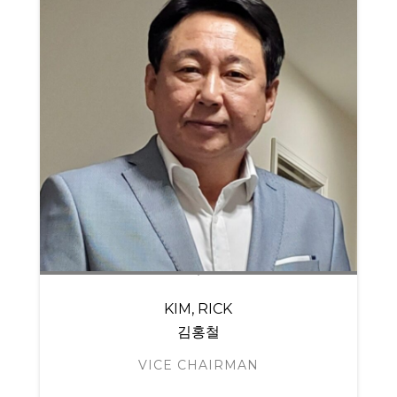
KIM, RICK
김홍철
VICE CHAIRMAN