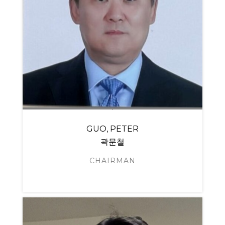
GUO, PETER
곽문철
CHAIRMAN