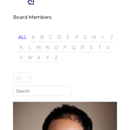
진
Board Members
ALL
A
B
C
D
E
F
G
H
I
J
K
L
M
N
O
P
Q
R
S
T
U
V
W
X
Y
Z