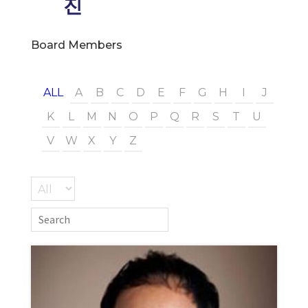
진
Board Members
ALL
A
B
C
D
E
F
G
H
I
J
K
L
M
N
O
P
Q
R
S
T
U
V
W
X
Y
Z