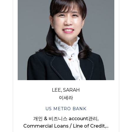
LEE, SARAH
이세라
US METRO BANK
개인 & 비즈니스 account관리,
Commercial Loans / Line of Credit,...