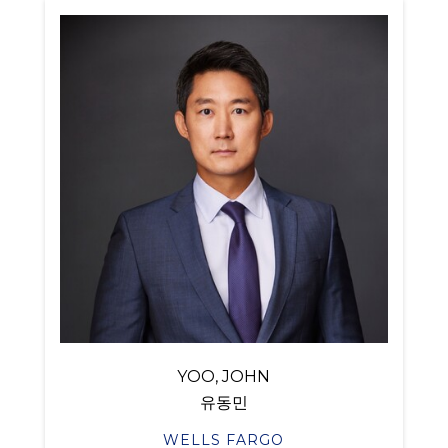
YOO, JOHN
유동민
WELLS FARGO