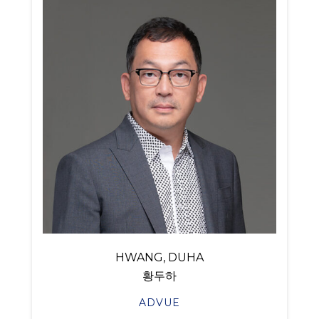
HWANG, DUHA
황두하
ADVUE