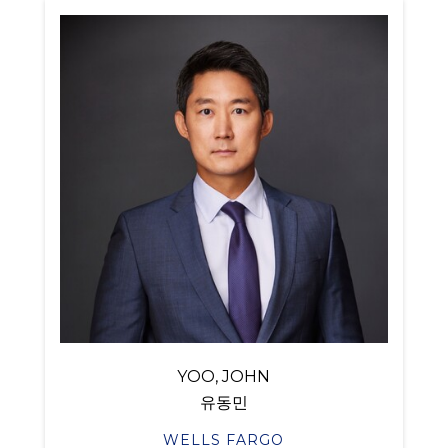
YOO, JOHN
유동민
WELLS FARGO