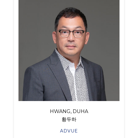
HWANG, DUHA
황두하
ADVUE