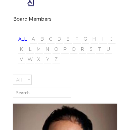
진
Board Members
ALL
A
B
C
D
E
F
G
H
I
J
K
L
M
N
O
P
Q
R
S
T
U
V
W
X
Y
Z