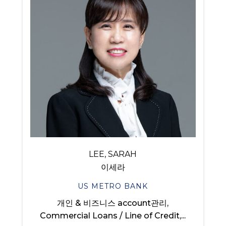
LEE, SARAH
이세라
US METRO BANK
개인 & 비즈니스 account관리,
Commercial Loans / Line of Credit,...