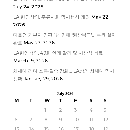
July 24, 2026
LA 한인상의, 주류사회 믹서행사 개최
May 22,
2026
다울정 기부자 명판 1년 만에 ‘원상복구’… 복원 설치
완료
May 22, 2026
LA한인상의, 49회 연례 갈라 및 시상식 성료
March 19, 2026
차세대 리더 소통·결속 강화… LA상의 차세대 믹서
성황
January 29, 2026
July 2026
M
T
W
T
F
S
S
1
2
3
4
5
6
7
8
9
10
11
12
13
14
15
16
17
18
19