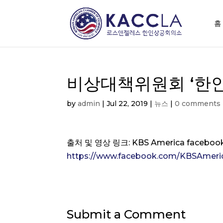
홈
비상대책위원회 ‘한
by
admin
|
Jul 22, 2019
|
뉴스
|
0 comments
출처 및 영상 링크: KBS America faceboo
https://www.facebook.com/KBSAmeri
Submit a Comment