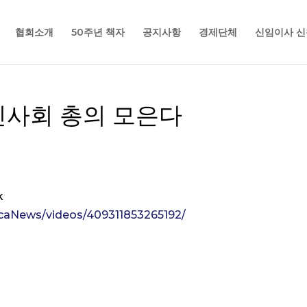
협회소개
50주년 책자
공지사항
경제단체
신임이사 신
인사회 총의 모은다
k
caNews/videos/409311853265192/