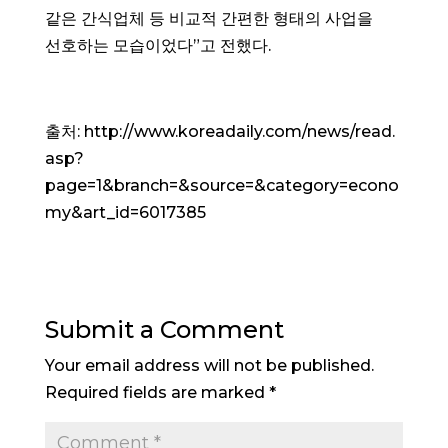
같은 간식업체 등 비교적 간편한 형태의 사업을
선호하는 모습이었다”고 전했다.
출처: http://www.koreadaily.com/news/read.
asp?
page=1&branch=&source=&category=econo
my&art_id=6017385
Submit a Comment
Your email address will not be published.
Required fields are marked
*