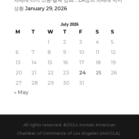
차세대 리더 소통·결속 강화… LA상의 차세대 믹서
성황
January 29, 2026
July 2026
M
T
W
T
F
S
S
1
2
3
4
5
6
7
8
9
10
11
12
13
14
15
16
17
18
19
20
21
22
23
24
25
26
27
28
29
30
31
« May
All rights reserved. ©2024 Korean American
Chamber of Commerce of Los Angeles (KACCLA) .