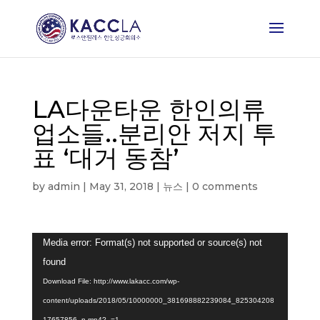
LA다운타운 한인의류
업소들..분리안 저지 투
표 ‘대거 동참’
by
admin
|
May 31, 2018
|
뉴스
|
0 comments
Video
Media error: Format(s) not supported or source(s) not
Player
found
Download File: http://www.lakacc.com/wp-
content/uploads/2018/05/10000000_381698882239084_825304208
17657856_n.mp4?_=1