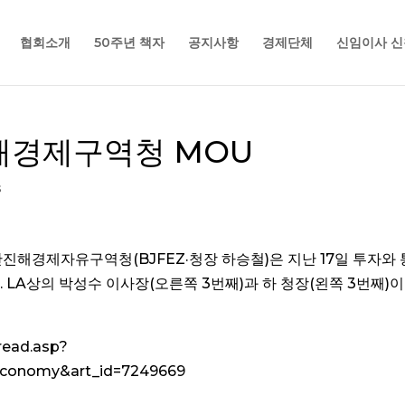
협회소개
50주년 책자
공지사항
경제단체
신임이사 신
해경제구역청 MOU
s
진해경제자유구역청(BJFEZ·청장 하승철)은 지난 17일 투자와
. LA상의 박성수 이사장(오른쪽 3번째)과 하 청장(왼쪽 3번째)이
read.asp?
economy&art_id=7249669