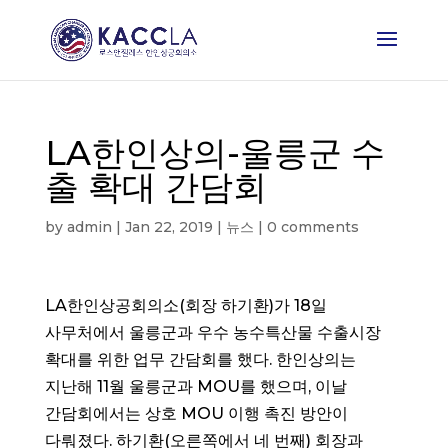
LA한인상의-울릉군 수
출 확대 간담회
by
admin
|
Jan 22, 2019
|
뉴스
|
0 comments
LA한인상공회의소(회장 하기환)가 18일
사무처에서 울릉군과 우수 농수특산물 수출시장
확대를 위한 업무 간담회를 했다. 한인상의는
지난해 11월 울릉군과 MOU를 했으며, 이날
간담회에서는 상호 MOU 이행 촉진 방안이
다뤄졌다. 하기환(오른쪽에서 네 번째) 회장과