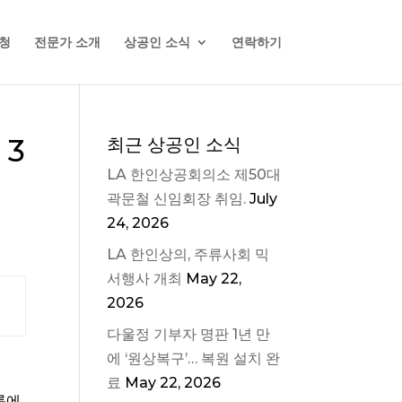
청
전문가 소개
상공인 소식
연락하기
 3
최근 상공인 소식
LA 한인상공회의소 제50대
곽문철 신임회장 취임.
July
24, 2026
LA 한인상의, 주류사회 믹
서행사 개최
May 22,
2026
다울정 기부자 명판 1년 만
에 ‘원상복구’… 복원 설치 완
료
May 22, 2026
록에